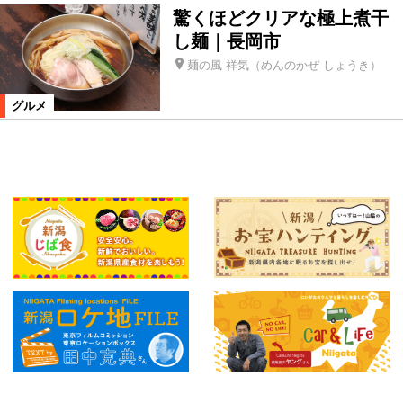
驚くほどクリアな極上煮干
し麺｜長岡市
麺の風 祥気（めんのかぜ しょうき）
グルメ