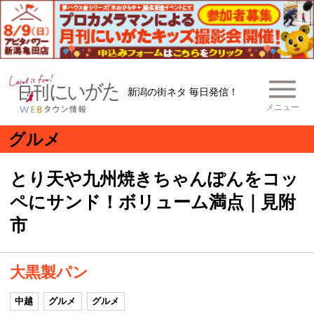
新潟の街ネタ 毎日発信！
メニュー
グルメ
とり天や九州焼きちゃんぽんをコッ
ペにサンド！ボリューム満点｜見附
市
大黒製パン
中越
グルメ
グルメ