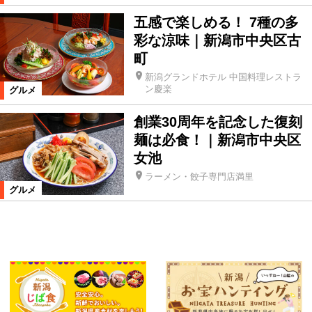
五感で楽しめる！ 7種の多
彩な涼味｜新潟市中央区古
町
新潟グランドホテル 中国料理レストラ
ン慶楽
グルメ
創業30周年を記念した復刻
麺は必食！｜新潟市中央区
女池
ラーメン・餃子専門店満里
グルメ