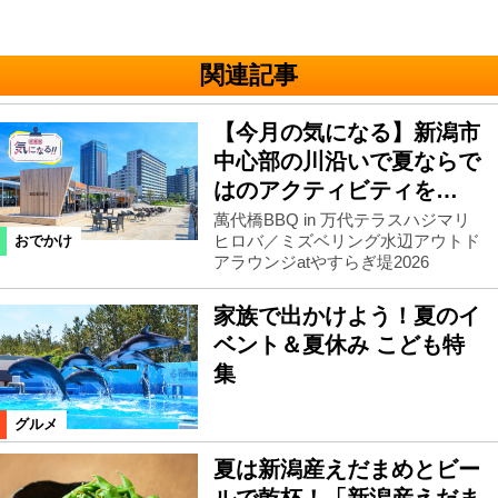
関連記事
【今月の気になる】新潟市
中心部の川沿いで夏ならで
はのアクティビティを…
萬代橋BBQ in 万代テラスハジマリ
ヒロバ／ミズベリング水辺アウトド
おでかけ
アラウンジatやすらぎ堤2026
家族で出かけよう！夏のイ
ベント＆夏休み こども特
集
グルメ
夏は新潟産えだまめとビー
ルで乾杯！「新潟産えだま