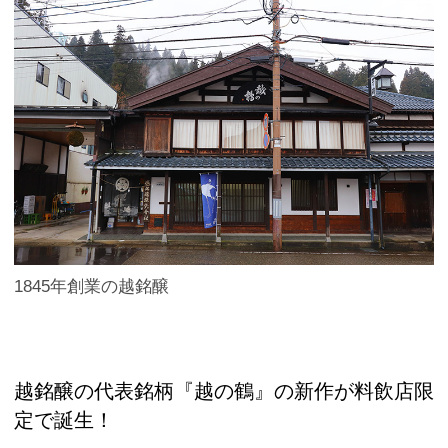
1845年創業の越銘醸
越銘醸の代表銘柄『越の鶴』の新作が料飲店限
定で誕生！