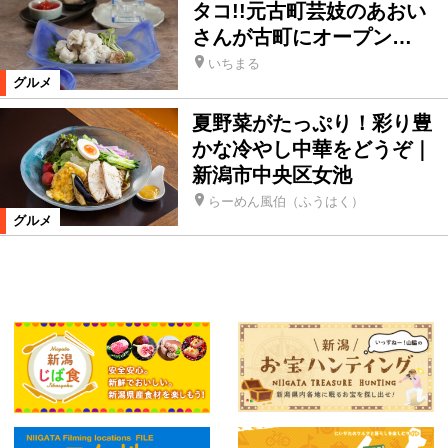
タコ!!元古町芸妓のあおい
さんが古町にオープン…
いちまる
グルメ
夏野菜がたっぷり！彩り豊
かな冷やし中華をどうぞ｜
新潟市中央区女池
らーめん風伯（ふうはく）
グルメ