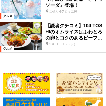
ソーダ』登場！
ごせん桜アロマ工房
グルメ
【読者クチコミ】104 TOS
HIのオムライスはふわとろ
の卵とコクのあるビーフ…
104 TOSHI（トシ）
グルメ