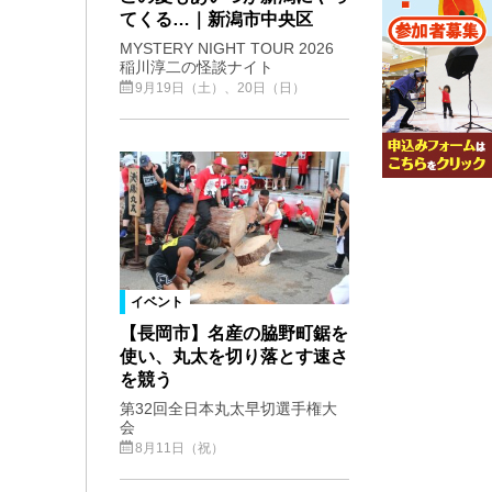
てくる…｜新潟市中央区
MYSTERY NIGHT TOUR 2026
稲川淳二の怪談ナイト
9月19日（土）、20日（日）
イベント
【長岡市】名産の脇野町鋸を
使い、丸太を切り落とす速さ
を競う
第32回全日本丸太早切選手権大
会
8月11日（祝）