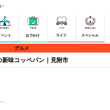
信！
イベント
おでかけ
ライフ
スペシャル
グルメ
の新味コッペパン｜見附市
さい。