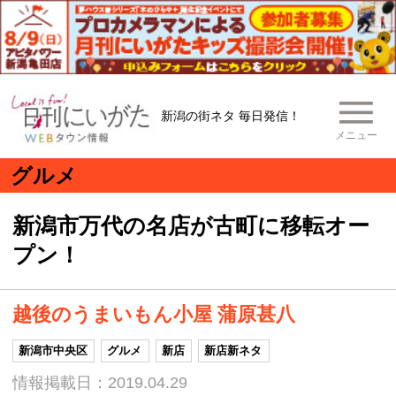
新潟の街ネタ 毎日発信！
メニュー
グルメ
新潟市万代の名店が古町に移転オー
プン！
越後のうまいもん小屋 蒲原甚八
新潟市中央区
グルメ
新店
新店新ネタ
情報掲載日：2019.04.29