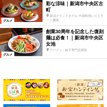
彩な涼味｜新潟市中央区古
町
新潟グランドホテル 中国料理レストラ
ン慶楽
グルメ
創業30周年を記念した復刻
麺は必食！｜新潟市中央区
女池
ラーメン・餃子専門店満里
グルメ