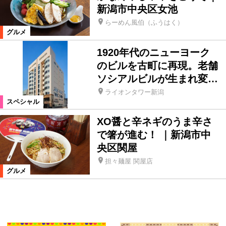
新潟市中央区女池
らーめん風伯（ふうはく）
グルメ
1920年代のニューヨーク
のビルを古町に再現。老舗
ソシアルビルが生まれ変…
ライオンタワー新潟
スペシャル
XO醤と辛ネギのうま辛さ
で箸が進む！ ｜新潟市中
央区関屋
担々麺屋 関屋店
グルメ