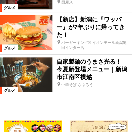
麺屋米
グルメ
【新店】新潟に『ワッパ
ー』が7年ぶりに帰ってき
た！
バーガーキング® イオンモール新潟亀
田インター店
グルメ
自家製麺のうまさ光る！
今夏新登場メニュー｜新潟
市江南区横越
中華そば さぶろう
グルメ