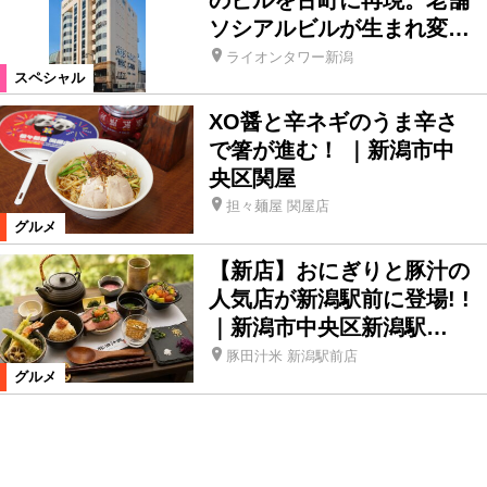
ソシアルビルが生まれ変…
ライオンタワー新潟
スペシャル
XO醤と辛ネギのうま辛さ
で箸が進む！ ｜新潟市中
央区関屋
担々麺屋 関屋店
グルメ
【新店】おにぎりと豚汁の
人気店が新潟駅前に登場! !
｜新潟市中央区新潟駅…
豚田汁米 新潟駅前店
グルメ