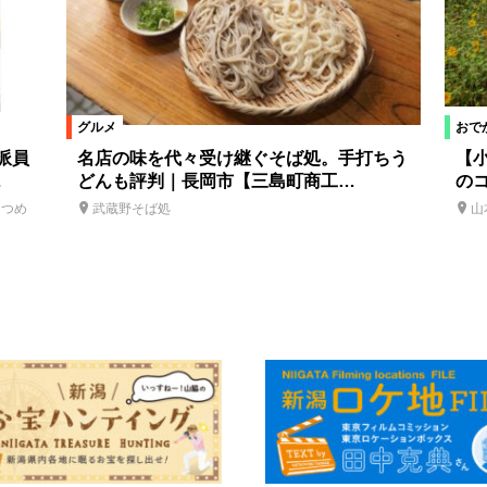
グルメ
おで
派員
名店の味を代々受け継ぐそば処。手打ちう
【
…
どんも評判｜長岡市【三島町商工…
の
なつめ
武蔵野そば処
山