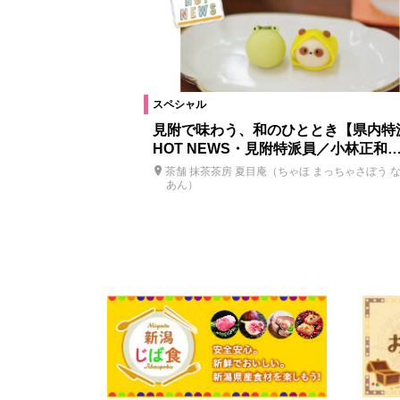
スペシャル
見附で味わう、和のひととき【県内特
HOT NEWS・見附特派員／小林正和
茶舗 抹茶茶房 夏目庵（ちゃほ まっちゃさぼう 
あん）