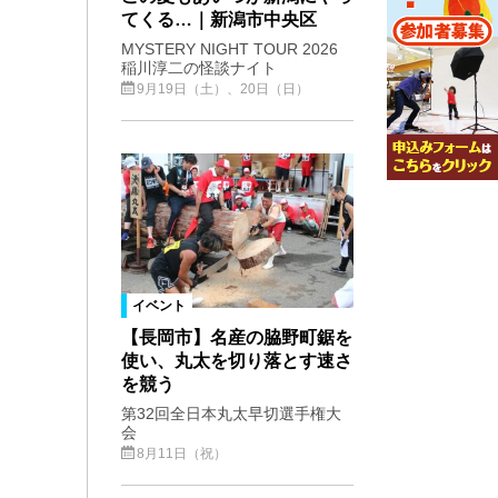
てくる…｜新潟市中央区
MYSTERY NIGHT TOUR 2026
稲川淳二の怪談ナイト
9月19日（土）、20日（日）
イベント
【長岡市】名産の脇野町鋸を
使い、丸太を切り落とす速さ
を競う
第32回全日本丸太早切選手権大
会
8月11日（祝）