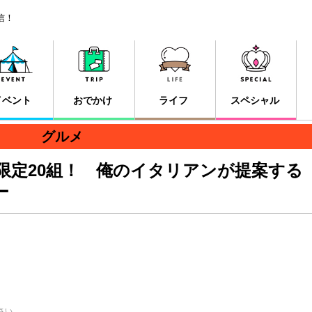
信！
イベント
おでかけ
ライフ
スペシャル
グルメ
限定20組！ 俺のイタリアンが提案する
ー
さい。