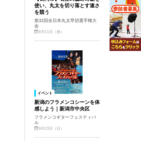
使い、丸太を切り落とす速さ
を競う
第32回全日本丸太早切選手権大
会
8月11日（祝）
イベント
新潟のフラメンコシーンを体
感しよう｜新潟市中央区
フラメンコギターフェスティバ
ル
8月23日（日）