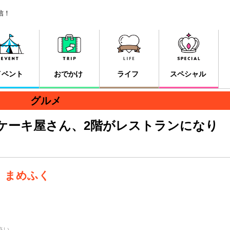
信！
イベント
おでかけ
ライフ
スペシャル
グルメ
ケーキ屋さん、2階がレストランになり
 まめふく
さい。