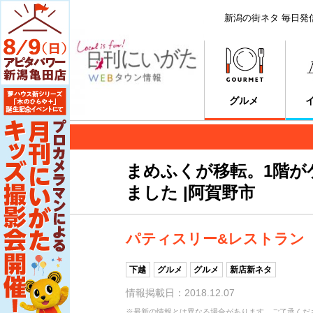
新潟の街ネタ 毎日発
グルメ
まめふくが移転。1階が
ました |阿賀野市
パティスリー&レストラン
下越
グルメ
グルメ
新店新ネタ
情報掲載日：2018.12.07
※最新の情報とは異なる場合があります。ご了承くだ