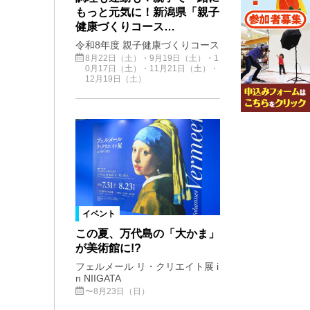
もっと元気に！新潟県「親子
健康づくりコース…
令和8年度 親子健康づくりコース
8月22日（土）・9月19日（土）・1
0月17日（土）・11月21日（土）・
12月19日（土）
イベント
この夏、万代島の「大かま」
が美術館に!?
フェルメール リ・クリエイト展 i
n NIIGATA
〜8月23日（日）