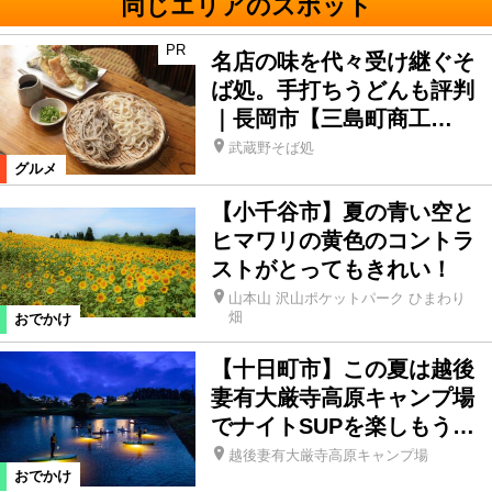
同じエリアのスポット
PR
名店の味を代々受け継ぐそ
ば処。手打ちうどんも評判
｜長岡市【三島町商工…
武蔵野そば処
グルメ
【小千谷市】夏の青い空と
ヒマワリの黄色のコントラ
ストがとってもきれい！
山本山 沢山ポケットパーク ひまわり
畑
おでかけ
【十日町市】この夏は越後
妻有大厳寺高原キャンプ場
でナイトSUPを楽しもう…
越後妻有大厳寺高原キャンプ場
おでかけ