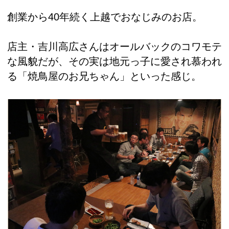
創業から40年続く上越でおなじみのお店。
店主・吉川高広さんはオールバックのコワモテ
な風貌だが、その実は地元っ子に愛され慕われ
る「焼鳥屋のお兄ちゃん」といった感じ。