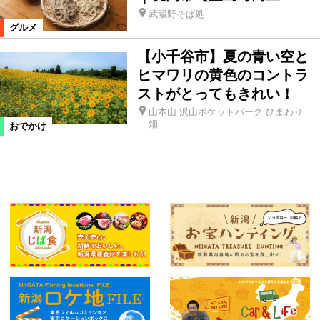
武蔵野そば処
グルメ
【小千谷市】夏の青い空と
ヒマワリの黄色のコントラ
ストがとってもきれい！
山本山 沢山ポケットパーク ひまわり
畑
おでかけ