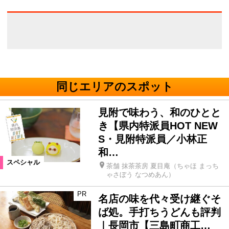
同じエリアのスポット
見附で味わう、和のひとと
き【県内特派員HOT NEW
S・見附特派員／小林正
和…
スペシャル
茶舗 抹茶茶房 夏目庵（ちゃほ まっち
ゃさぼう なつめあん）
PR
名店の味を代々受け継ぐそ
ば処。手打ちうどんも評判
｜長岡市【三島町商工…