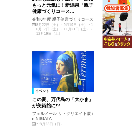
もっと元気に！新潟県「親子
健康づくりコース…
令和8年度 親子健康づくりコース
8月22日（土）・9月19日（土）・1
0月17日（土）・11月21日（土）・
12月19日（土）
イベント
この夏、万代島の「大かま」
が美術館に!?
フェルメール リ・クリエイト展 i
n NIIGATA
〜8月23日（日）