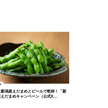
メ
は新潟産えだまめとビールで乾杯！「新
産えだまめキャンペーン（公式X…