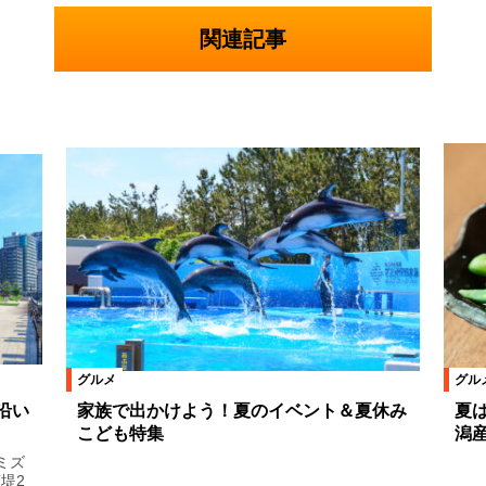
関連記事
グルメ
グル
沿い
家族で出かけよう！夏のイベント＆夏休み
夏
こども特集
潟
ミズ
堤2