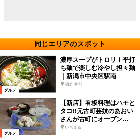
同じエリアのスポット
濃厚スープがトロリ！平打
ち麺で楽しむ冷やし担々麺
｜新潟市中央区駅南
麺処 担熊
グルメ
【新店】看板料理はハモと
タコ!!元古町芸妓のあおい
さんが古町にオープン…
いちまる
グルメ