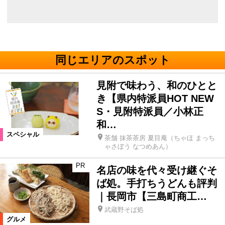
同じエリアのスポット
見附で味わう、和のひとと
き【県内特派員HOT NEW
S・見附特派員／小林正
和…
スペシャル
茶舗 抹茶茶房 夏目庵（ちゃほ まっち
ゃさぼう なつめあん）
PR
名店の味を代々受け継ぐそ
ば処。手打ちうどんも評判
｜長岡市【三島町商工…
武蔵野そば処
グルメ