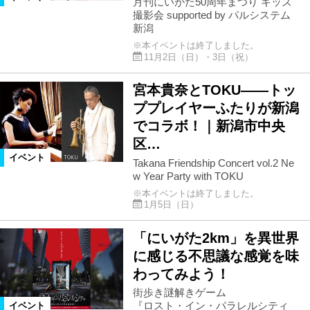
月刊にいがた50周年まつり キッズ
撮影会 supported by パルシステム
新潟
※本イベントは終了しました。
11月2日（日）・3日（祝）
宮本貴奈とTOKU――トッ
ププレイヤーふたりが新潟
でコラボ！｜新潟市中央
区…
イベント
Takana Friendship Concert vol.2 Ne
w Year Party with TOKU
※本イベントは終了しました。
1月5日（日）
「にいがた2km」を異世界
に感じる不思議な感覚を味
わってみよう！
街歩き謎解きゲーム
『ロスト・イン・パラレルシティ
イベント