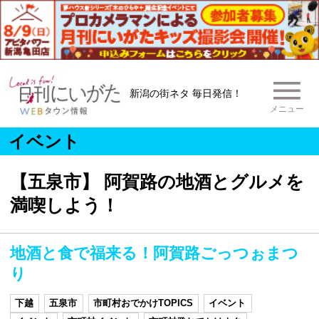
新潟の街ネタ 毎日発信！
メニュー
イベント
【五泉市】 阿賀路の地酒とグルメを
満喫しよう！
地酒と食で福来る！阿賀路ごっつぉまつ
り
下越
五泉市
市町村おでかけTOPICS
イベント