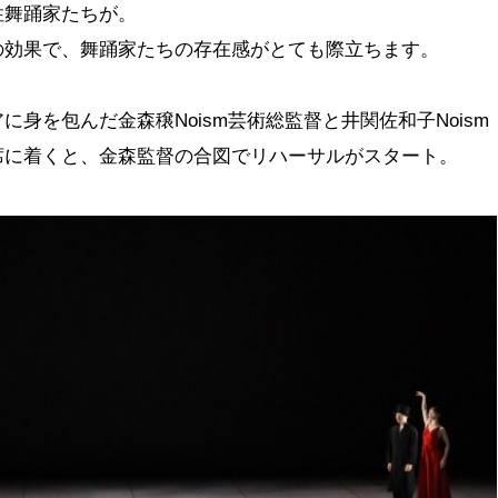
性舞踊家たちが。
の効果で、舞踊家たちの存在感がとても際立ちます。
身を包んだ金森穣Noism芸術総監督と井関佐和子Noism
席に着くと、金森監督の合図でリハーサルがスタート。