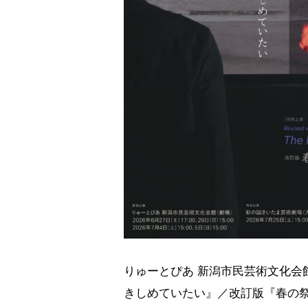
りゅーとぴあ 新潟市民芸術文化会館を拠
きしめていたい』／改訂版『春の祭