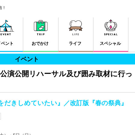
信！
イベント
おでかけ
ライフ
スペシャル
イベント
m夏公演公開リハーサル及び囲み取材に行っ
私は海をだきしめていたい』／改訂版『春の祭典』