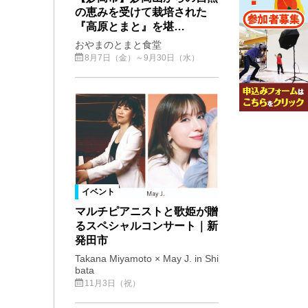
の恵みを受けて栽培された
『高原とまと』を堪…
おやまのとまと食堂
8月7日（金）～9月30日（水）
イベント
マルチピアニストと歌姫が贈
るスペシャルコンサート｜新
発田市
Takana Miyamoto × May J. in Shi
bata
11月3日（祝）