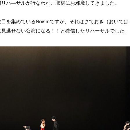
開リハ―サルが行なわれ、取材にお邪魔してきました。
目を集めているNoismですが、それはさておき（おいては
に見逃せない公演になる！！と確信したリハーサルでした。