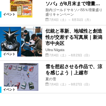
ソバ』が8月末まで増量…
胎内ゴールドヤキソバ55％増量盛り
盛りキャンペーン
イベント
7月4日（土）～ 8月31日（月）
伝統と革新、地域性と創造
性が交差する写真展｜新潟
市中央区
Ultra Niigata
イベント
7月4日（土）～8月23日（日）
雪を想起させる作品で、涼
を感じよう｜上越市
夏の雪
7月4日（土）～9月27日（日）
イベント