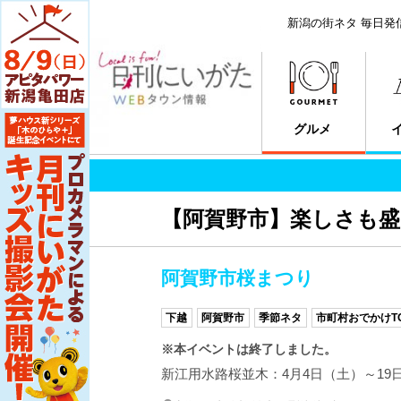
新潟の街ネタ 毎日発
グルメ
【阿賀野市】楽しさも
阿賀野市桜まつり
下越
阿賀野市
季節ネタ
市町村おでかけTO
※本イベントは終了しました。
新江用水路桜並木：4月4日（土）～19