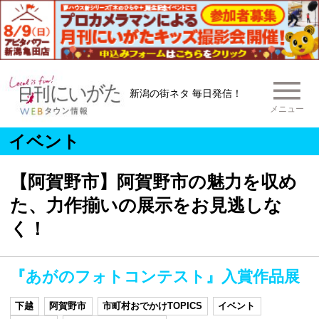
新潟の街ネタ 毎日発信！
メニュー
イベント
【阿賀野市】阿賀野市の魅力を収め
た、力作揃いの展示をお見逃しな
く！
『あがのフォトコンテスト』入賞作品展
下越
阿賀野市
市町村おでかけTOPICS
イベント