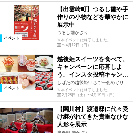
【出雲崎町】つるし雛や手
作りの小物などを華やかに
展示中
つるし雛かざり
イベント
※本イベントは終了しました。
〜4月12日（日）
越後姫スイーツを食べて、
キャンペーンに応募しよ
う。インスタ投稿キャン…
しばたの越後姫いちご一会めぐり
イベント
※本イベントは終了しました。
2月28日（土）〜4月19日（日）
【関川村】渡邉邸に代々受
け継がれてきた貴重なひな
人形を展示
渡邉邸 雛かざり