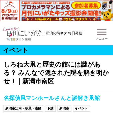
新潟の街ネタ 毎日発信！
メニュー
イベント
しろね大凧と歴史の館には謎があ
る？ みんなで隠された謎を解き明か
せ！｜新潟市南区
名探偵凧マンホールさんと謎解き凧館
新潟市江南・秋葉・南区
下越
新潟市
イベント