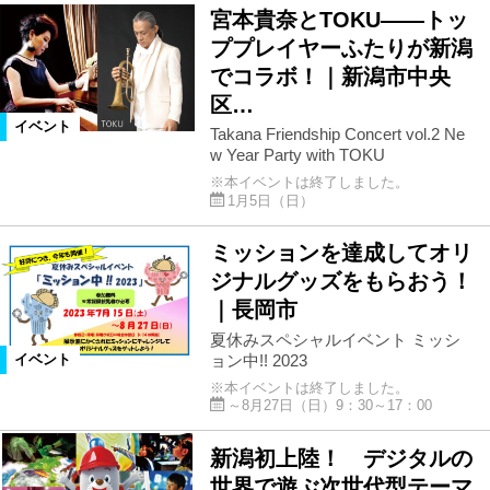
宮本貴奈とTOKU――トッ
ププレイヤーふたりが新潟
でコラボ！｜新潟市中央
区…
イベント
Takana Friendship Concert vol.2 Ne
w Year Party with TOKU
※本イベントは終了しました。
1月5日（日）
ミッションを達成してオリ
ジナルグッズをもらおう！
｜長岡市
夏休みスペシャルイベント ミッシ
ョン中!! 2023
イベント
※本イベントは終了しました。
～8月27日（日）9：30～17：00
新潟初上陸！ デジタルの
世界で遊ぶ次世代型テーマ