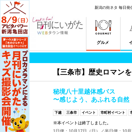
新潟の街ネタ 毎日発
グルメ
【三条市】歴史ロマン
秘境八十里越体感バス
〜感じよう、あふれる自然
下越
三条市
イベント
市町村イベント
※本イベントは終了しました。
1日便：10月17日（日）／半日便：10月