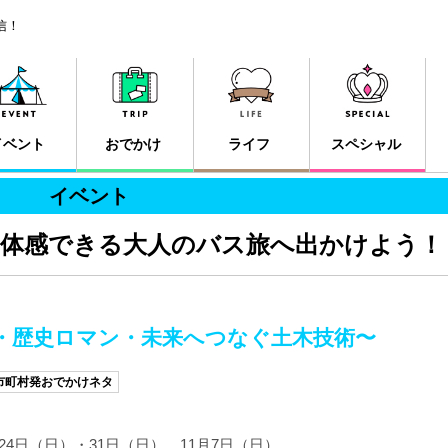
信！
イベント
おでかけ
ライフ
スペシャル
イベント
を体感できる大人のバス旅へ出かけよう！
・歴史ロマン・未来へつなぐ土木技術〜
市町村発おでかけネタ
24日（日）・31日（日）、11月7日（日）