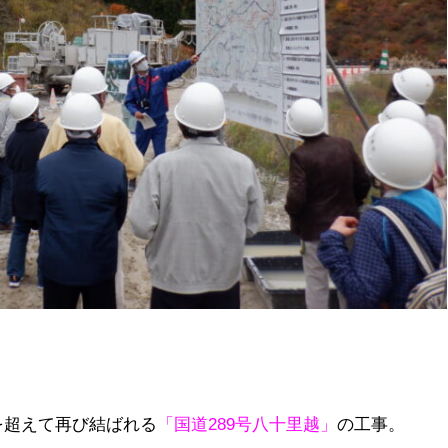
を超えて再び結ばれる
「国道289号八十里越」
の工事。