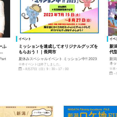
イベント
イベ
ーふ
ミッションを達成してオリジナルグッズを
新
…
もらおう！｜長岡市
代
Part
夏休みスペシャルイベント ミッション中!! 2023
新潟
ネット
※本イベントは終了しました。
※本
～8月27日（日）9：30～17：00
～