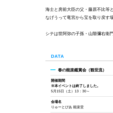
海士と房前大臣の父・藤原不比等
なげうって竜宮から宝を取り戻す
シテは世阿弥の子孫・山階彌右衛
DATA
春の能楽鑑賞会（観世流）
開催期間
※本イベントは終了しました。
5月15日（土）13：30～
会場名
りゅーとぴあ 能楽堂