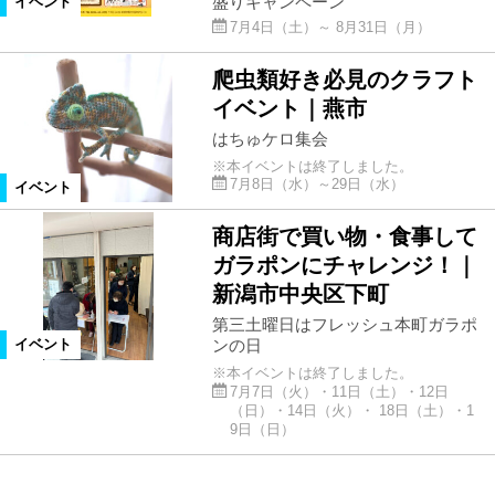
盛りキャンペーン
イベント
7月4日（土）～ 8月31日（月）
爬虫類好き必見のクラフト
イベント｜燕市
はちゅケロ集会
※本イベントは終了しました。
7月8日（水）～29日（水）
イベント
商店街で買い物・食事して
ガラポンにチャレンジ！｜
新潟市中央区下町
第三土曜日はフレッシュ本町ガラポ
ンの日
イベント
※本イベントは終了しました。
7月7日（火）・11日（土）・12日
（日）・14日（火）・ 18日（土）・1
9日（日）