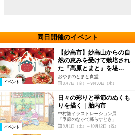
同日開催のイベント
【妙高市】妙高山からの自
然の恵みを受けて栽培され
た『高原とまと』を堪…
おやまのとまと食堂
イベント
8月7日（金）～9月30日（水）
日々の彩りと季節のぬくも
りを描く｜胎内市
中村隆イラストレーション展
「季節のなかで暮らすとき」
8月1日（土）～10月12日（祝）
イベント