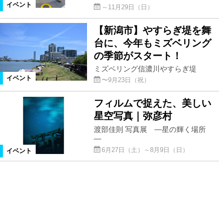
イベント
～11月29日（日）
【新潟市】やすらぎ堤を舞
台に、今年もミズベリング
の季節がスタート！
ミズベリング信濃川やすらぎ堤
イベント
〜9月23日（祝）
フィルムで捉えた、美しい
星空写真｜弥彦村
渡部佳則 写真展 ―星の輝く場所
―
6月27日（土）～8月9日（日）
イベント